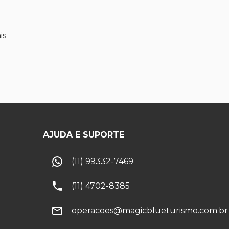
is
AJUDA E SUPORTE
(11) 99332-7469
(11) 4702-8385
operacoes@magicblueturismo.com.br