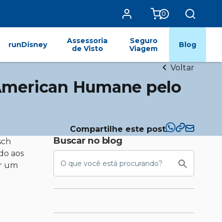
0
Assessoria
Seguro
runDisney
Blog
de Visto
Viagem
Voltar
 American Humane pelo
Compartilhe este post
Buscar no blog
sch
do aos
or um