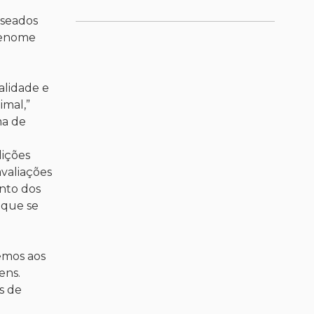
aseados
 renome
alidade e
imal,”
ma de
dições
avaliações
nto dos
 que se
emos aos
ens.
s de