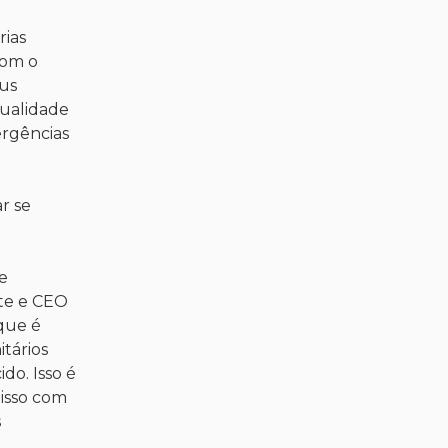
rias
com o
eus
qualidade
ergências
r se
e
nte e CEO
que é
tários
do. Isso é
isso com
s