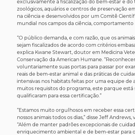
exclusivamente à fiscalização do bem-estar e d
zoológicos, aquários e centros de preservação em
na ciência e desenvolvidos por um Comitê Cient
mundial nos campos da ciência, comportamento e
“O público demanda, e com razão, que os animai
sejam fiscalizados de acordo com critérios emba
explica Kwane Stewart, doutor em Medicina Vete
Conservação da American Humane. “Reconhecemo
voluntariamente suas portas para passar por exa
reais de bem-estar animal e das práticas de cuid
intensivas nos habitats feitas por uma equipe 
muitos requisitos do programa, este parque está
qualificaram para essa certificação.”
“Estamos muito orgulhosos em receber essa cer
nossos animais todos os dias,” disse Jeff Andrew
“Além de manter padrões excepcionais de cuida
enriquecimento ambiental e de bem-estar para o