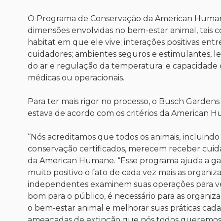
O Programa de Conservação da American Humane c
dimensões envolvidas no bem-estar animal, tais 
habitat em que ele vive; interações positivas en
cuidadores; ambientes seguros e estimulantes, l
do ar e regulação da temperatura; e capacidade 
médicas ou operacionais.
Para ter mais rigor no processo, o Busch Gardens
estava de acordo com os critérios da American 
“Nós acreditamos que todos os animais, incluind
conservação certificados, merecem receber cuida
da American Humane. “Esse programa ajuda a gar
muito positivo o fato de cada vez mais as organ
independentes examinem suas operações para verif
bom para o público, é necessário para as organ
o bem-estar animal e melhorar suas práticas cada
ameaçadas de extinção que nós todos queremos 