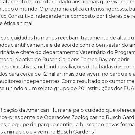
o tratamento humanitário dado aos animais que vivem em
 todo o mundo. O programa aplica critérios rigorosos, b
ífico Consultivo independente composto por líderes de
 ética animal.
s sob cuidados humanos recebam tratamento de alta qu
sados cientificamente e de acordo com o bem-estar do an
rinária e chefe do departamento Veterinário do Progra
s a iniciativa do Busch Gardens Tampa Bay em abrir
mes exaustivos, incluindo avaliações detalhadas das con
ados para cerca de 12 mil animais que vivem no parque e 
de auditores independentes. Como resultado do cumprime
 se unindo a um seleto grupo de 20 instituições dos EUA
tificação da American Humane pelo cuidado que oferec
s, vice-presidente de Operações Zoológicas no Busch Gard
dos, a equipe do parque continua buscando novas forma
s animais que vivem no Busch Gardens.”