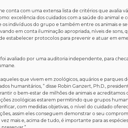
onta com uma extensa lista de critérios que avalia vá
como: excelência dos cuidados com a saúde do animal e 
tre os indivíduos do grupo e também entre os animais e s
evando em conta iluminação apropriada, níveis de sons, 
de estabelecer protocolos para prevenir e atuar em em
 foi avaliado por uma auditoria independente, para checa
Humane.
o aqueles que vivem em zoológicos, aquários e parques d
dos humanitários, ” disse Robin Ganzert, Ph.D., preside
antir o bem-estar de milhões de animais e acreditamos 
izações zoológicas estarem permitindo que grupos humani
icar, com medidas objetivas, o nível do cuidado ofereci
izações, assim eles conseguem demonstrar o seu comprom
 vez mais e, acima de tudo, é importante para as espécie
preservar.”