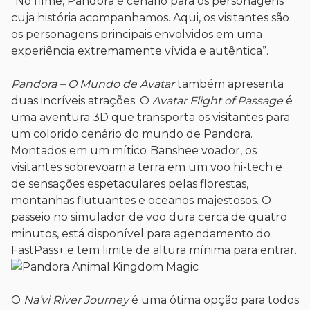
“No filme, Pandora é cenário para os personagens
cuja história acompanhamos. Aqui, os visitantes são
os personagens principais envolvidos em uma
experiência extremamente vívida e autêntica”.
Pandora – O Mundo de Avatar
também apresenta
duas incríveis atrações. O
Avatar Flight of Passage
é
uma aventura 3D que transporta os visitantes para
um colorido cenário do mundo de Pandora.
Montados em um
mítico
Banshee voador, os
visitantes sobrevoam a terra em um voo hi-tech e
de sensações espetaculares pelas florestas,
montanhas flutuantes e oceanos majestosos. O
passeio no simulador de voo dura cerca de quatro
minutos, está disponível para agendamento do
FastPass+ e tem limite de altura mínima para entrar.
O
Na’vi River Journey
é uma ótima opção para todos