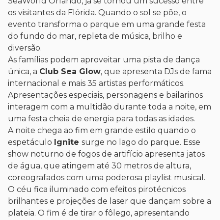
SeaWorld Orlando, já se tornou um sucesso entre
os visitantes da Flórida. Quando o sol se põe, o
evento transforma o parque em uma grande festa
do fundo do mar, repleta de música, brilho e
diversão.
As famílias podem aproveitar uma pista de dança
única, a
Club Sea Glow
, que apresenta DJs de fama
internacional e mais 35 artistas performáticos.
Apresentações especiais, personagens e bailarinos
interagem com a multidão durante toda a noite, em
uma festa cheia de energia para todas as idades.
A noite chega ao fim em grande estilo quando o
espetáculo
Ignite
surge no lago do parque. Esse
show noturno de fogos de artifício apresenta jatos
de água, que atingem até 30 metros de altura,
coreografados com uma poderosa playlist musical.
O céu fica iluminado com efeitos pirotécnicos
brilhantes e projeções de laser que dançam sobre a
plateia. O fim é de tirar o fôlego, apresentando