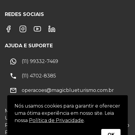
REDES SOCIAIS
AJUDA E SUPORTE
(11) 99332-7469
(11) 4702-8385
operacoes@magicblueturismo.com.br
Nós usamos cookies para garantir e oferecer
Magic Blue Viagens e Turismo Sociedade
uma ótima experiência em nosso site. Leia
Unipessoal Ltda
-
CNPJ
20.118.064/0001-07
nossa
Política de Privacidade
.
Rodovia Raposo Tavares, KM 22,14, Lageadinho - São
Paulo/Cotia - CEP 06709-015
OK