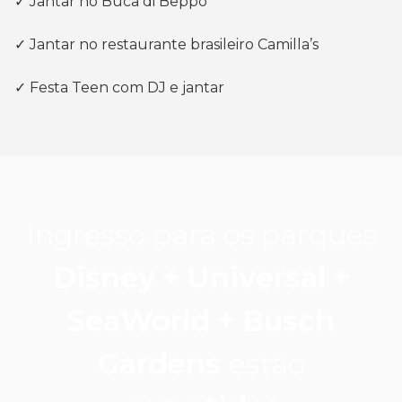
✓ Jantar no Buca di Beppo
✓ Jantar no restaurante brasileiro Camilla’s
✓ Festa Teen com DJ e jantar
Ingresso para os parques
Disney + Universal +
SeaWorld + Busch
Gardens
estão