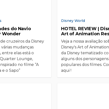
s
Disney World
ades do Navio
HOTEL REVIEW | Dis
y Wonder
Art of Animation Res
 de cruzeiros da Disney
Veja a nossa avaliação so
 várias mudanças
Disney's Art of Animation
s, entre elas está o
da Disney tematizado c
 Quarter Lounge,
alguns dos personagens
inspirado no filme “A
populares dos filmes. Co
a e o Sapo”
aqui !