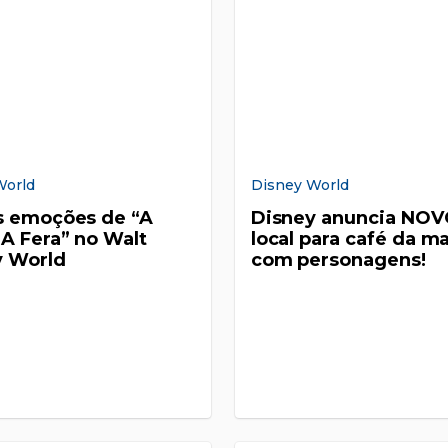
World
Disney World
s emoções de “A
Disney anuncia NO
 A Fera” no Walt
local para café da m
y World
com personagens!