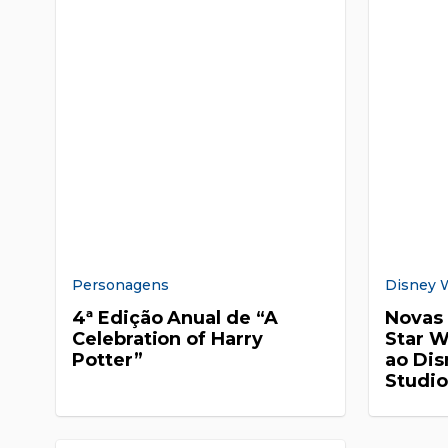
Personagens
Disney 
4ª Edição Anual de “A
Novas 
Celebration of Harry
Star W
Potter”
ao Dis
Studio