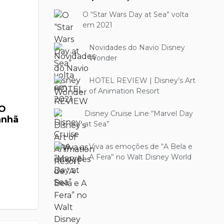
O “Star Wars Day at Sea” volta
em 2021
Novidades do Navio Disney
Wonder
HOTEL REVIEW | Disney’s Art
of Animation Resort
VO
Disney Cruise Line “Marvel Day
anhã
at Sea”
Viva as emoções de “A Bela e
A Fera” no Walt Disney World