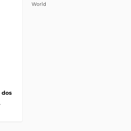
a dos
r