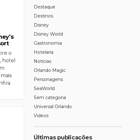
Destaque
Destinos
Disney
Disney World
ney’s
ort
Gastronomia
Hotelaria
bre o
, hotel
Notícias
om
Orlando Magic
 mais
Personagens
nfira
SeaWorld
Sem categoria
Universal Orlando
Videos
Últimas publicações